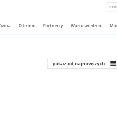
łówna
O firmie
Partnerzy
Warto wiedzieć
Mar
pokaż od najnowszych