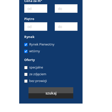
Cena za m
Piętro
Rynek
Rynek Pierwotny
wtórny
Oferty
specjalne
ze zdjęciem
bez prowizji