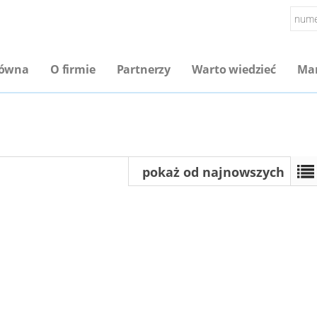
łówna
O firmie
Partnerzy
Warto wiedzieć
Mar
pokaż od najnowszych